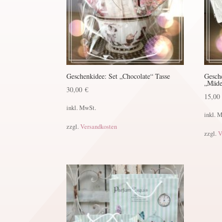
Geschenkidee: Set „Chocolate“ Tasse
Gesch
„Mäde
30,00
€
15,0
inkl. MwSt.
inkl. 
zzgl.
Versandkosten
zzgl.
V