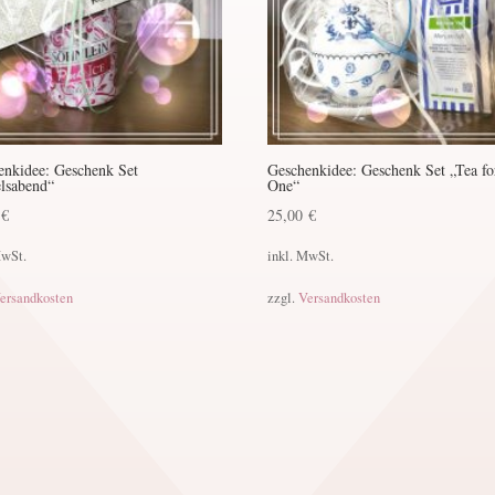
enkidee: Geschenk Set
Geschenkidee: Geschenk Set „Tea fo
lsabend“
One“
0
€
25,00
€
MwSt.
inkl. MwSt.
ersandkosten
zzgl.
Versandkosten