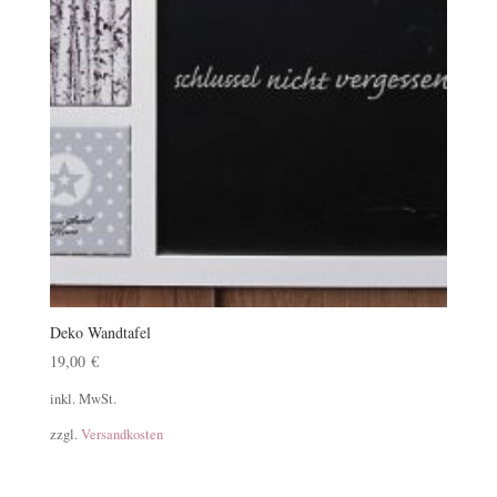
Deko Wandtafel
19,00
€
inkl. MwSt.
zzgl.
Versandkosten