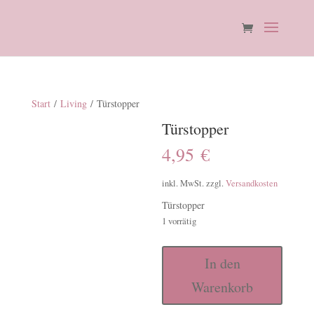
Start
/
Living
/ Türstopper
Türstopper
4,95
€
inkl. MwSt.
zzgl.
Versandkosten
Türstopper
1 vorrätig
Türstopper
In den
Menge
Warenkorb