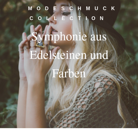
MODESCHMUCK
COLLECTION
Symphonie aus
Edelsteinen und
Farben