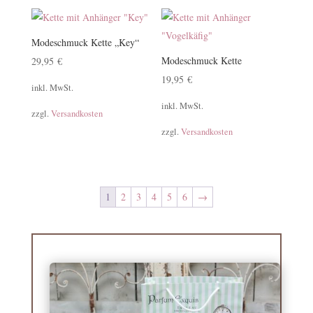
Modeschmuck Kette „Key“
Modeschmuck Kette
29,95
€
19,95
€
inkl. MwSt.
inkl. MwSt.
zzgl.
Versandkosten
zzgl.
Versandkosten
1
2
3
4
5
6
→