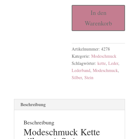
Modeschmuck
In den
Kette
Warenkorb
silber
mit
Stein
Menge
Artikelnummer:
4278
Kategorie:
Modeschmuck
Schlagwörter:
kette
,
Leder
,
Lederband
,
Modeschmuck
,
Silber
,
Stein
Beschreibung
Beschreibung
Modeschmuck
Kette