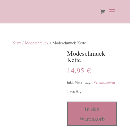
Start
/
Modeschmuck
/ Modeschmuck Kette
Modeschmuck
Kette
14,95
€
inkl. MwSt.
zzgl.
Versandkosten
1 vorrätig
Modeschmuck
In den
Kette
Warenkorb
Menge