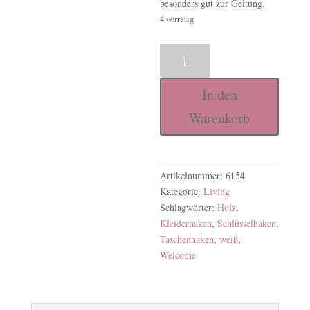
besonders gut zur Geltung.
4 vorrätig
Holzhaken
Welcome
Menge
In den
Warenkorb
Artikelnummer:
6154
Kategorie:
Living
Schlagwörter:
Holz
,
Kleiderhaken
,
Schlüsselhaken
,
Taschenhaken
,
weiß
,
Welcome