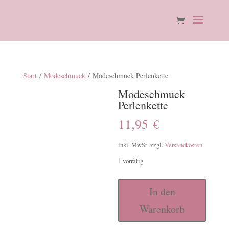
Start
/
Modeschmuck
/ Modeschmuck Perlenkette
Modeschmuck
Perlenkette
11,95
€
inkl. MwSt.
zzgl.
Versandkosten
1 vorrätig
Modeschmuck
In den
Perlenkette
Warenkorb
Menge