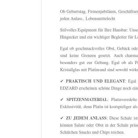
Ob Geburtstag, Firmenjubiläum, Geschäftser
jeden Anlass., Lebensmittelecht
Stilvolles Equipment für Ihre Hausbar: Unse
Hingucker und ein wichtiger Begleiter für 
Egal ob geschmackvolles Obst, Gebäck oder 
sind keine Grenzen gesetzt. Auch cha
besonders gut zur Geltung. Egal ob als Pr
Kristallglas mit Platinrand sind sowohl wir
PRAKTISCH UND ELEGANT
✔
: Egal
EDZARD erscheinen schöne Dinge noch eind
SPITZENMATERIAL
✔
: Platinveredelt
Exklusivität, denn Platin ist kostspieliger a
ZU JEDEM ANLASS
✔
: Diese Schale i
können Salate oder Obst in der Schale präs
Schälchen Snacks und Chips reichen.