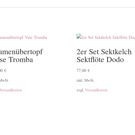
umenübertopf
2er Set Sektkelch
se Tromba
Sektflöte Dodo
00
€
77,00
€
 MwSt.
inkl. MwSt.
Versandkosten
zzgl.
Versandkosten