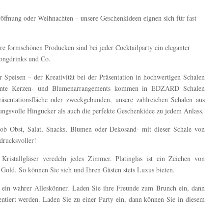
öffnung oder Weihnachten – unsere Geschenkideen eignen sich für fast
re formschönen Producken sind bei jeder Cocktailparty ein eleganter
Longdrinks und Co.
Speisen – der Kreativität bei der Präsentation in hochwertigen Schalen
rmante Kerzen- und Blumenarrangements kommen in EDZARD Schalen
äsentationsfläche oder zweckgebunden, unsere zahlreichen Schalen aus
kungsvolle Hingucker als auch die perfekte Geschenkidee zu jedem Anlass.
 ob Obst, Salat, Snacks, Blumen oder Dekosand- mit dieser Schale von
rucksvoller!
e Kristallgläser veredeln jedes Zimmer. Platinglas ist ein Zeichen von
ls Gold. So können Sie sich und Ihren Gästen stets Luxus bieten.
st ein wahrer Alleskönner. Laden Sie ihre Freunde zum Brunch ein, dann
entiert werden. Laden Sie zu einer Party ein, dann können Sie in diesem