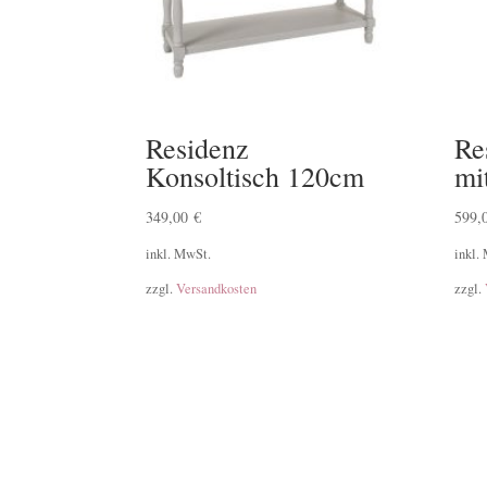
Residenz
Re
Konsoltisch 120cm
mi
349,00
€
599,
inkl. MwSt.
inkl.
zzgl.
Versandkosten
zzgl.