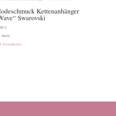
odeschmuck Kettenanhänger
Wave“ Swarovski
,00
€
l. MwSt.
l.
Versandkosten