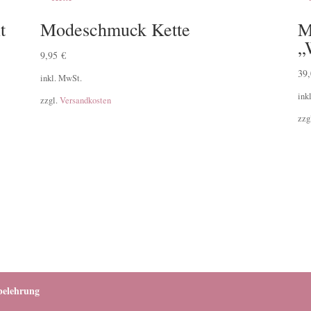
t
Modeschmuck Kette
M
„
9,95
€
39
inkl. MwSt.
ink
zzgl.
Versandkosten
zzg
belehrung