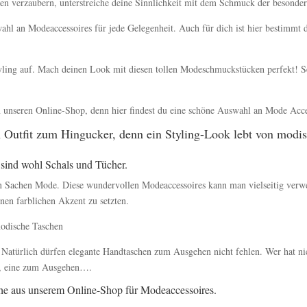
n verzaubern, unterstreiche deine Sinnlichkeit mit dem Schmuck der besonder
wahl an Modeaccessoires für jede Gelegenheit. Auch für dich ist hier bestimm
tyling auf. Mach deinen Look mit diesen tollen Modeschmuckstücken perfekt! S
n unseren Online-Shop, denn hier findest du eine schöne Auswahl an Mode Acce
n Outfit zum Hingucker, denn ein Styling-Look lebt von modi
sind wohl Schals und Tücher.
 in Sachen Mode. Diese wundervollen Modeaccessoires kann man vielseitig ver
inen farblichen Akzent zu setzten.
modische Taschen
. Natürlich dürfen elegante Handtaschen zum Ausgehen nicht fehlen. Wer hat n
g, eine zum Ausgehen….
che aus unserem Online-Shop für Modeaccessoires.