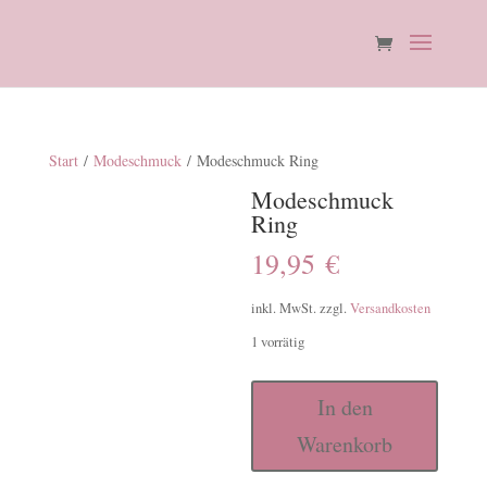
Start
/
Modeschmuck
/ Modeschmuck Ring
Modeschmuck
Ring
19,95
€
inkl. MwSt.
zzgl.
Versandkosten
1 vorrätig
Modeschmuck
In den
Ring
Warenkorb
Menge